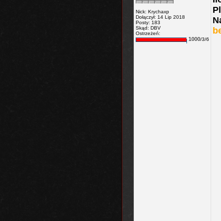
Pl
Nick: Krychaxp
Dołączył: 14 Lip 2018
N
Posty: 183
Skąd: DBV
be
Ostrzeżeń:
1000
/3/6