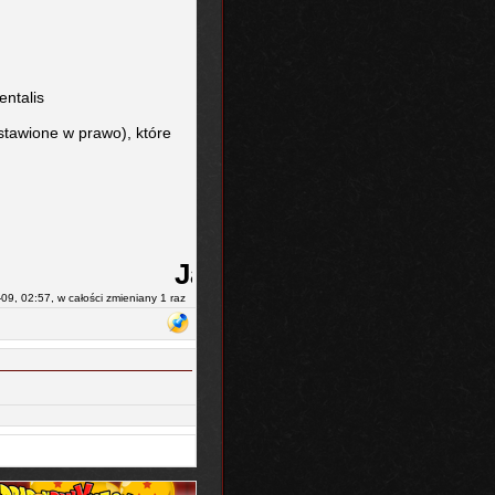
ntalis
stawione w prawo), które
Jakieś pytania? Pisać w k
09, 02:57, w całości zmieniany 1 raz