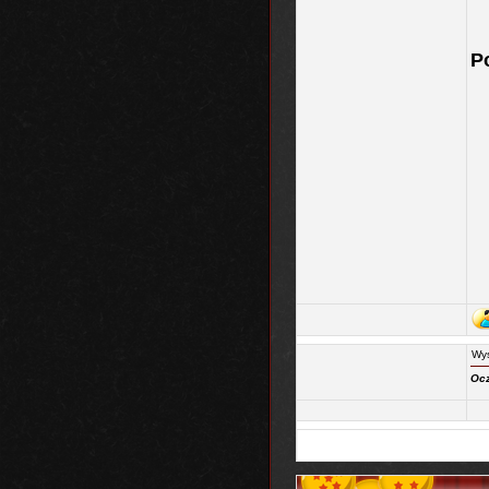
P
Wys
Ocz