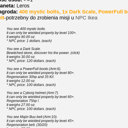
aneta:
Leros
agroda:
400 mystic bolts, 1x Dark Scale, PowerFull b
lt
-potrzebny do zrobienia misji u
NPC Ikea
You see 400 mystic bolts.
It can only be wielded properly by level 100+.
It weighs 90.00 oz.
* NPC price: 1 dollars. (each)
You see a Dark Scale.
Bewitched stone, discover his the power. (click)
It weighs 30.00 oz.
* NPC price: 120 dollars. (each)
You see a PowerFull boots (Arm:6).
It can only be wielded properly by level 80+.
Regeneration 30hp and 35 Ki!.
It weighs 12.00 oz.
* NPC price: 100 dollars. (each)
You see a Cyborg helmet (Arm:7).
It can only be wielded properly by level 60+.
Regeneration 75hp !.
It weighs 27.00 oz.
* NPC price: 100 dollars. (each)
You see Majin Buu belt (Arm:10).
It can only be wielded properly by level 45+.
Regeneration belt. (30/20)