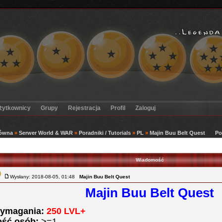
żytkownicy
Grupy
Rejestracja
Profil
Zaloguj
łówna
»
Serwer World & WAR
»
Poradniki / Tutorials
»
PL
»
Majin Buu Belt Quest
Po
Wiadomość
Wysłany: 2018-08-05, 01:48
Majin Buu Belt Quest
Majin Buu Belt Quest
ymagania:
250 LVL+
ość osób:
>=1