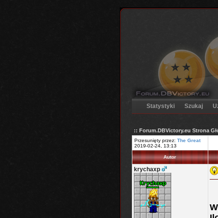
Statystyki
Szukaj
U
:: Forum.DBVictory.eu Strona G
Przesunięty przez:
The Great
2019-02-24, 13:13
Autor
krychaxp
W
Il