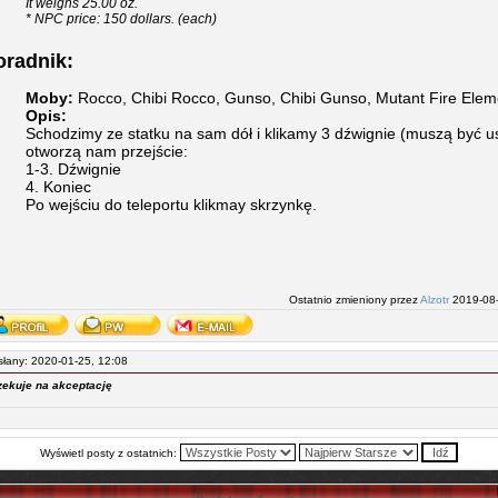
It weighs 25.00 oz.
* NPC price: 150 dollars. (each)
oradnik:
Moby:
Rocco, Chibi Rocco, Gunso, Chibi Gunso, Mutant Fire Eleme
Opis:
Schodzimy ze statku na sam dół i klikamy 3 dźwignie (muszą być u
otworzą nam przejście:
1-3. Dźwignie
4. Koniec
Po wejściu do teleportu klikmay skrzynkę.
Ostatnio zmieniony przez
Alzotr
2019-08-
łany: 2020-01-25, 12:08
ekuje na akceptację
Wyświetl posty z ostatnich: