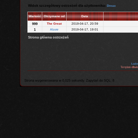
Widok szczegółowy ostrzeżeń dla użytkownika:
Dreax
Wartość
Otrzymane od
Data
999
The Great
2019-04-17, 20:59
1
Alzotr
2019-04-17, 19:01
Strona główna ostrzeżeń
Ładow
Template
dbvic
Strona wygenerowana w 0,025 sekundy. Zapytań do SQL: 8