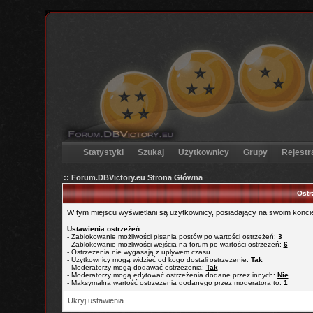
Statystyki
Szukaj
Użytkownicy
Grupy
Rejestr
:: Forum.DBVictory.eu Strona Główna
Ostr
W tym miejscu wyświetlani są użytkownicy, posiadający na swoim koncie
Ustawienia ostrzeżeń:
- Zablokowanie możliwości pisania postów po wartości ostrzeżeń:
3
- Zablokowanie możliwości wejścia na forum po wartości ostrzeżeń:
6
- Ostrzeżenia nie wygasają z upływem czasu
- Użytkownicy mogą widzieć od kogo dostali ostrzeżenie:
Tak
- Moderatorzy mogą dodawać ostrzeżenia:
Tak
- Moderatorzy mogą edytować ostrzeżenia dodane przez innych:
Nie
- Maksymalna wartość ostrzeżenia dodanego przez moderatora to:
1
Ukryj ustawienia