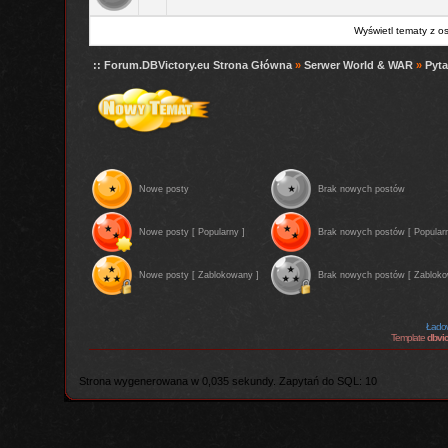
Wyświetl tematy z o
:: Forum.DBVictory.eu Strona Główna
»
Serwer World & WAR
»
Pyta
Nowe posty
Brak nowych postów
Nowe posty [ Popularny ]
Brak nowych postów [ Popularn
Nowe posty [ Zablokowany ]
Brak nowych postów [ Zabloko
Ładow
Template
dbvic
Strona wygenerowana w 0,035 sekundy. Zapytań do SQL: 10