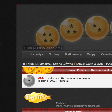
Statystyki
Szukaj
Użytkownicy
Grupy
Rejestr
:: Forum.DBVictory.eu Strona Główna
»
Serwer World & WAR
»
Pyta
Pytania i Problemy / Questions and 
PACC
Ostatni post:
Oczekuje na akceptację
Problem z PACC? Pisz tutaj!
Mr Domino
Moderator:
Użytkownicy przeglądający to forum: Brak
Ważne tematy