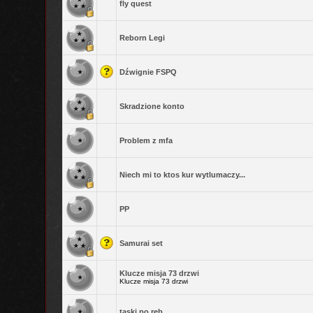
fly quest
Reborn Legi
Dźwignie FSPQ
Skradzione konto
Problem z mfa
Niech mi to ktos kur wytlumaczy...
PP
Samurai set
Klucze misja 73 drzwi
Klucze misja 73 drzwi
taski po reb