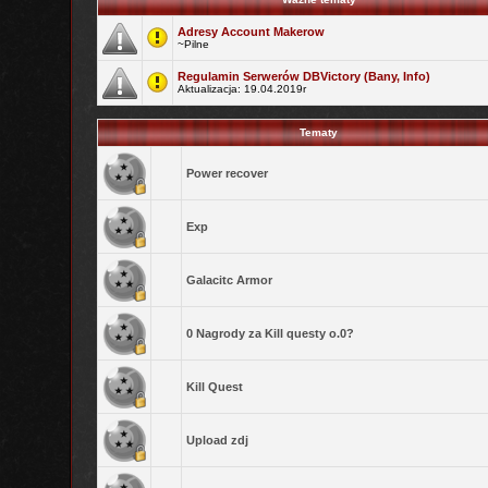
Adresy Account Makerow
~Pilne
Regulamin Serwerów DBVictory (Bany, Info)
Aktualizacja: 19.04.2019r
Tematy
Power recover
Exp
Galacitc Armor
0 Nagrody za Kill questy o.0?
Kill Quest
Upload zdj