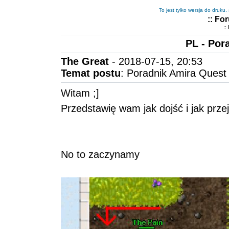
To jest tylko wersja do druku
:: Fo
::
PL - Por
The Great
- 2018-07-15, 20:53
Temat postu
: Poradnik Amira Quest
Witam ;]
Przedstawię wam jak dojść i jak prze
No to zaczynamy