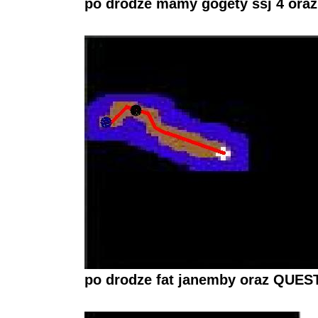
po drodze mamy gogety ssj 4 or
po drodze fat janemby oraz QUE