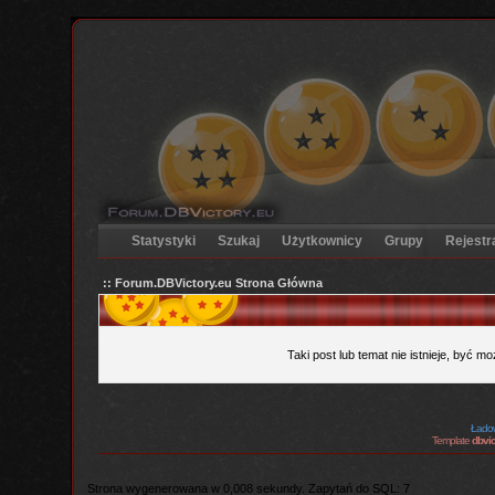
Statystyki
Szukaj
Użytkownicy
Grupy
Rejestr
:: Forum.DBVictory.eu Strona Główna
Taki post lub temat nie istnieje, być m
Ładow
Template
dbvic
Strona wygenerowana w 0,008 sekundy. Zapytań do SQL: 7