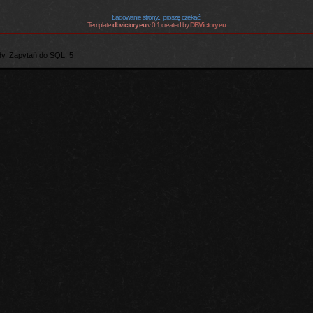
Ładowanie strony... proszę czekać!
Template
dbvictory.eu
v 0.1 created by
DBVictory.eu
y. Zapytań do SQL: 5