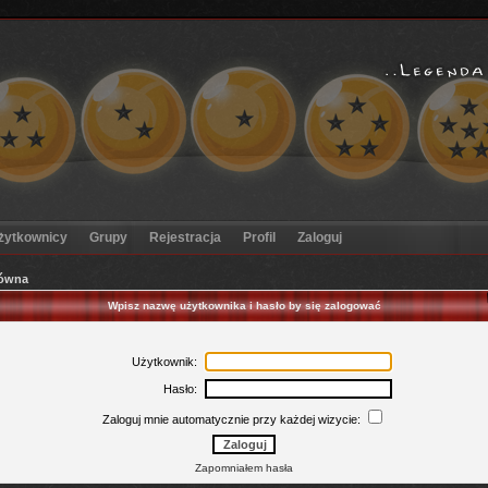
żytkownicy
Grupy
Rejestracja
Profil
Zaloguj
łówna
Wpisz nazwę użytkownika i hasło by się zalogować
Użytkownik:
Hasło:
Zaloguj mnie automatycznie przy każdej wizycie:
Zapomniałem hasła