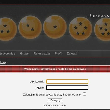
żytkownicy
Grupy
Rejestracja
Profil
Zaloguj
łówna
Wpisz nazwę użytkownika i hasło by się zalogować
Użytkownik:
Hasło:
Zaloguj mnie automatycznie przy każdej wizycie:
Zapomniałem hasła