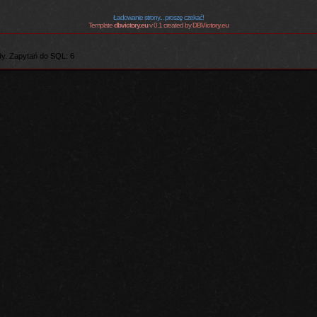
Ładowanie strony... proszę czekać!
Template
dbvictory.eu
v 0.1 created by
DBVictory.eu
y. Zapytań do SQL: 6